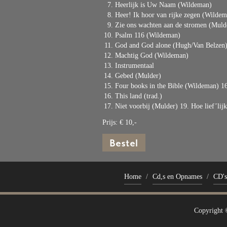
Heerlijk is Uw Naam (Wildeman)
Heer! Ik hoor van rijke zegen (Wilde
Zie ons wachten aan de stromen (Muld
Psalm 116 (Wildeman)
God and God alone (Hugh/Van Belzen
Machtig God (Wildeman)
Instrumentaal
Gebed (Mulder)
Four books in the Bible (Wildeman) 1
This land (trad.)
Niet voorbij (Mulder) 19. Hoe lief’li
Prijs: € 10,-
Home
/
Cd,s en Opnames
/
CD's
Copyright 