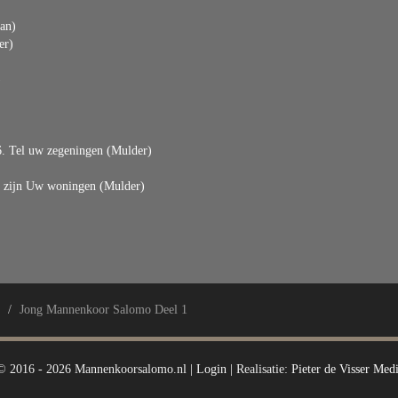
man)
er)
)
6. Tel uw zegeningen (Mulder)
jk zijn Uw woningen (Mulder)
/
Jong Mannenkoor Salomo Deel 1
© 2016 - 2026 Mannenkoorsalomo.nl |
Login
| Realisatie:
Pieter de Visser Med