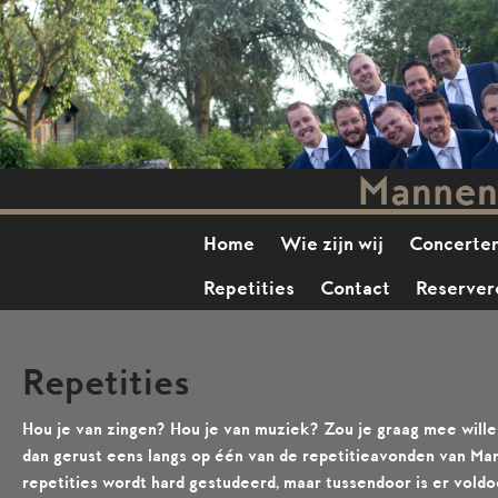
Home
Wie zijn wij
Concerte
Repetities
Contact
Reserver
Repetities
Hou je van zingen? Hou je van muziek? Zou je graag mee will
dan gerust eens langs op één van de repetitieavonden van Ma
repetities wordt hard gestudeerd, maar tussendoor is er vol